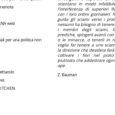
orientano in modo infallibil
 remote
l’interferenza di superiori f
con i loro ordini giornalieri.
guida gli sciami verso i prati 
NA web
nessuno ha bisogno di tenere 
i membri degli sciami, f
prediche, spingerli avanti con 
li per una politica non
o le minacce, o tenerli in ri
voglia far tenere a uno sciam
la direzione che desidera far
coltivare i fiori nel prato
piuttosto che addestrare ogni
ape.
ettacolo
Z. Bauman
ves
KITCHEN