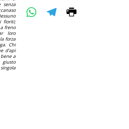
e senza
iccanaso
 Nessuno
fioriti;
a freno
ar loro
la forza
ga. Chi
e d’api
à bene a
 giusto
 singola