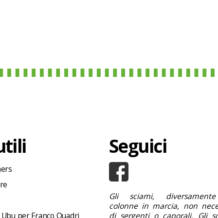
tili
Seguici
hers
ore
Gli sciami, diversamente
colonne in marcia, non nece
 Ubu per Franco Quadri
di sergenti o caporali. Gli s