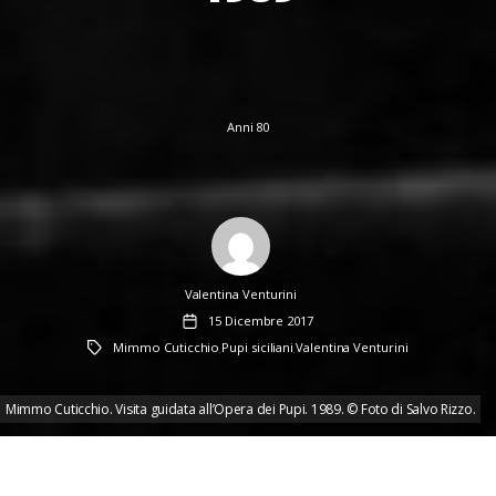
Anni 80
Author
Valentina Venturini
Data
15 Dicembre 2017
dell'articolo
Tag
Mimmo Cuticchio
Pupi siciliani
Valentina Venturini
,
,
Mimmo Cuticchio. Visita guidata all’Opera dei Pupi. 1989. © Foto di Salvo Rizzo.