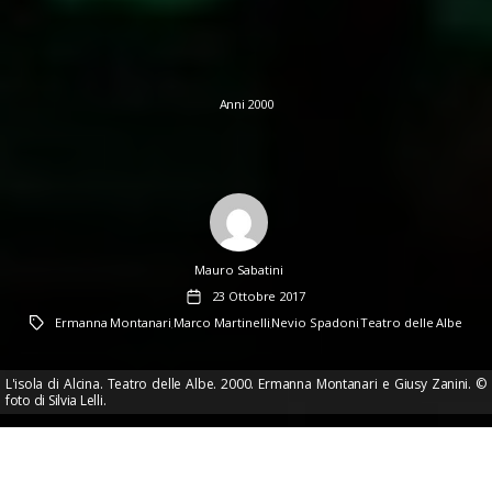
Anni 2000
Author
Mauro Sabatini
Data
23 Ottobre 2017
dell'articolo
Tag
Ermanna Montanari
Marco Martinelli
Nevio Spadoni
Teatro delle Albe
,
,
,
L'isola di Alcina. Teatro delle Albe. 2000. Ermanna Montanari e Giusy Zanini. ©
foto di Silvia Lelli.
L’isola di Alcina, concerto