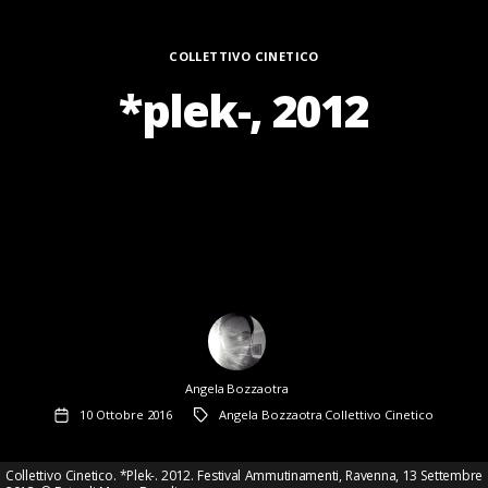
Categorie
COLLETTIVO CINETICO
*plek-, 2012
Author
Angela Bozzaotra
Data
Tag
10 Ottobre 2016
Angela Bozzaotra
Collettivo Cinetico
dell'articolo
,
Collettivo Cinetico. *Plek-. 2012. Festival Ammutinamenti, Ravenna, 13 Settembre