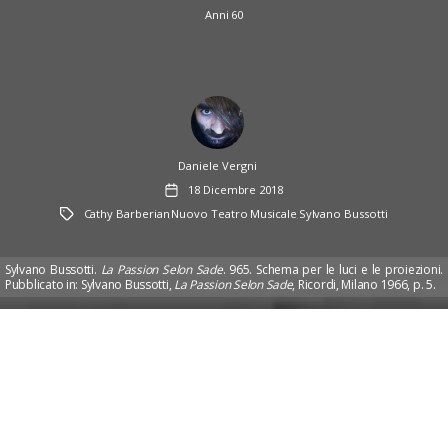
Anni 60
Author
Daniele Vergni
Data
18 Dicembre 2018
dell'articolo
Tag
Cathy Barberian
Nuovo Teatro Musicale
Sylvano Bussotti
,
,
Sylvano Bussotti.
La Passion Selon Sade
. 965. Schema per le luci e le proiezioni.
Pubblicato in: Sylvano Bussotti,
La Passion Selon Sade
, Ricordi, Milano 1966, p. 5.
Passion selon Sade,
mystère de chambre