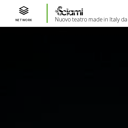
Nuovo teatro made in Italy da
NETWORK