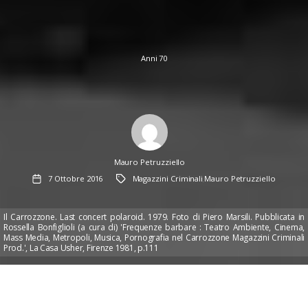
Anni 70
Author
Mauro Petruzziello
Data
Tag
7 Ottobre 2016
Magazzini Criminali
Mauro Petruzziello
dell'articolo
,
Il Carrozzone. Last concert polaroid. 1979. Foto di Piero Marsili. Pubblicata in
Rossella Bonfiglioli (a cura di) 'Frequenze barbare : Teatro Ambiente, Cinema,
Mass Media, Metropoli, Musica, Pornografia nel Carrozzone Magazzini Criminali
Prod.', La Casa Usher, Firenze 1981, p.111
Last concert polaroid