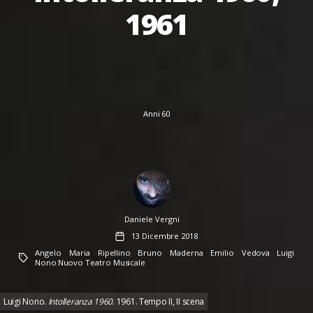
1961
Anni 60
Author
Daniele Vergni
Data
13 Dicembre 2018
dell'articolo
Angelo Maria Ripellino
Bruno Maderna
Emilio Vedova
Luigi
Tag
,
,
,
Nono
Nuovo Teatro Musicale
,
Luigi Nono.
Intolleranza 1960
. 1961. Tempo II, II scena