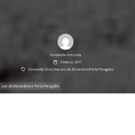
Author
Donatella Orecchia
Data
5 Marzo 2017
dell'articolo
Tag
Donatella Orecchia
Leo de Berardinis
Perla Peragallo
,
,
Leo de Berardinis e Perla Peragallo
Leo de Berardinis e Perla
Peragallo. Nota