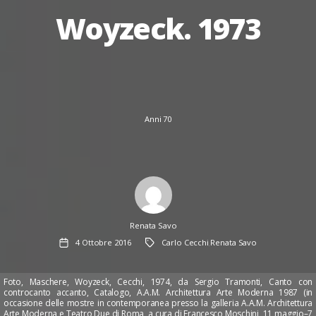
Woyzeck. 1973
Anni 70
Author
Renata Savo
Data
Tag
4 Ottobre 2016
Carlo Cecchi
Renata Savo
dell'articolo
,
Foto, Maschere, Woyzeck, Cecchi, 1974, da Sergio Tramonti, Canto con
controcanto accanto, Catalogo, A.A.M. Architettura Arte Moderna 1987 (in
occasione delle mostre in contemporanea presso la galleria A.A.M. Architettura
Arte Moderna e Teatro Due di Roma, a cura di Francesco Moschini, 11 maggio–7