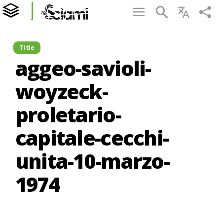
Title
aggeo-savioli-
woyzeck-
proletario-
capitale-cecchi-
unita-10-marzo-
1974