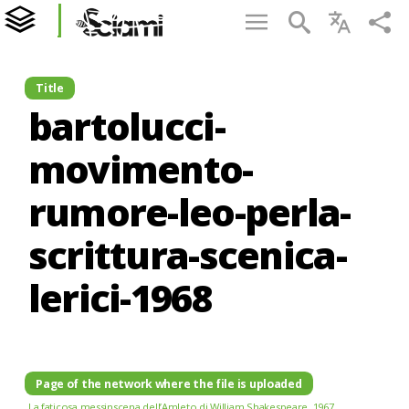
Title
bartolucci-
movimento-
rumore-leo-perla-
scrittura-scenica-
lerici-1968
Page of the network where the file is uploaded
La faticosa messinscena dell’Amleto di William Shakespeare, 1967