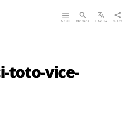
MENU
RICERCA
LINGUA
SHARE
-toto-vice-