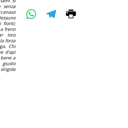
ciami si
e senza
iccanaso
 Nessuno
fioriti;
a freno
ar loro
la forza
ga. Chi
e d’api
à bene a
 giusto
 singola