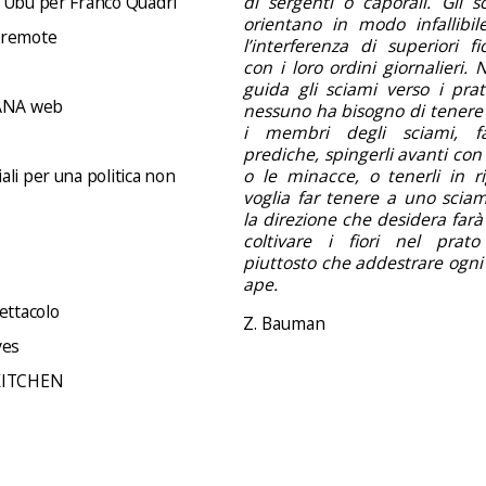
 Ubu per Franco Quadri
di sergenti o caporali. Gli s
orientano in modo infallibil
 remote
l’interferenza di superiori f
con i loro ordini giornalieri.
guida gli sciami verso i prati 
NA web
nessuno ha bisogno di tenere 
i membri degli sciami, f
prediche, spingerli avanti con 
li per una politica non
o le minacce, o tenerli in ri
voglia far tenere a uno sciam
la direzione che desidera far
coltivare i fiori nel prato
piuttosto che addestrare ogni
ape.
ettacolo
Z. Bauman
ves
KITCHEN