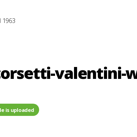
l 1963
corsetti-valentini-
le is uploaded