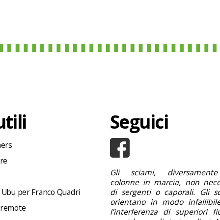
tili
Seguici
hers
ore
Gli sciami, diversamente
colonne in marcia, non nece
 Ubu per Franco Quadri
di sergenti o caporali. Gli s
orientano in modo infallibil
 remote
l’interferenza di superiori f