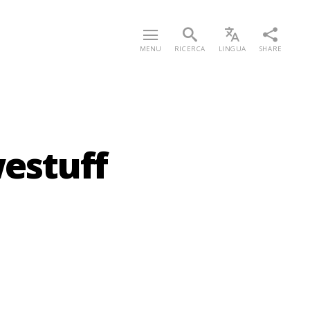
MENU
RICERCA
LINGUA
SHARE
westuff