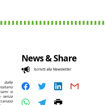
News & Share
Iscriviti alla Newsletter
 dalle
ssitano
ciami si
e senza
iccanaso