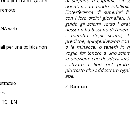
 Ubu per Franco Quadri
di sergenti o caporali. Gli s
orientano in modo infallibil
 remote
l’interferenza di superiori f
con i loro ordini giornalieri.
guida gli sciami verso i prati 
NA web
nessuno ha bisogno di tenere 
i membri degli sciami, f
prediche, spingerli avanti con 
li per una politica non
o le minacce, o tenerli in ri
voglia far tenere a uno sciam
la direzione che desidera far
coltivare i fiori nel prato
piuttosto che addestrare ogni
ape.
ettacolo
Z. Bauman
ves
KITCHEN