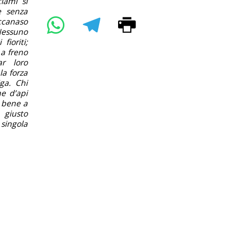
ciami si
e senza
iccanaso
 Nessuno
fioriti;
a freno
ar loro
la forza
ga. Chi
e d’api
à bene a
 giusto
 singola