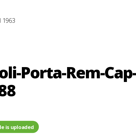
l 1963
oli-Porta-Rem-Cap-
88
le is uploaded