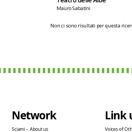
Mauro Sabatini
Non ci sono risultati per questa rice
Network
Link u
Sciami – About us
Voices of Ot