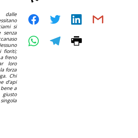
 dalle
ssitano
ciami si
e senza
iccanaso
 Nessuno
fioriti;
a freno
ar loro
la forza
ga. Chi
e d’api
à bene a
 giusto
 singola