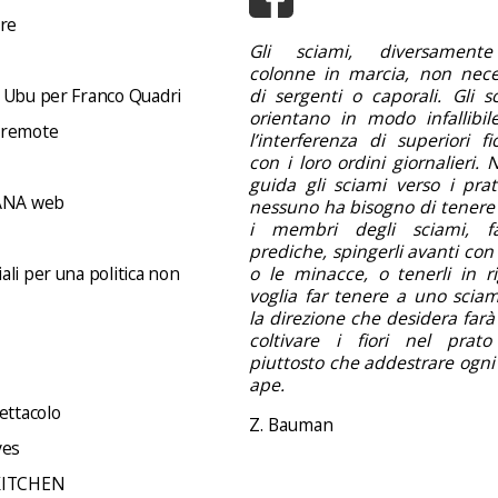
ore
Gli sciami, diversamente
colonne in marcia, non nece
 Ubu per Franco Quadri
di sergenti o caporali. Gli s
orientano in modo infallibil
 remote
l’interferenza di superiori f
con i loro ordini giornalieri.
guida gli sciami verso i prati 
NA web
nessuno ha bisogno di tenere 
i membri degli sciami, f
prediche, spingerli avanti con 
li per una politica non
o le minacce, o tenerli in ri
voglia far tenere a uno sciam
la direzione che desidera far
coltivare i fiori nel prato
piuttosto che addestrare ogni
ape.
ettacolo
Z. Bauman
ves
KITCHEN