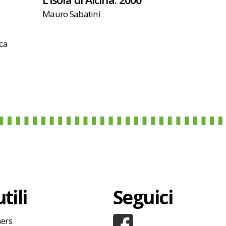
Mauro Sabatini
rca
tili
Seguici
hers