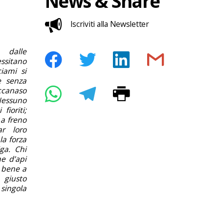
News & Share
Iscriviti alla Newsletter
 dalle
ssitano
ciami si
e senza
iccanaso
 Nessuno
fioriti;
a freno
ar loro
la forza
ga. Chi
e d’api
à bene a
 giusto
 singola