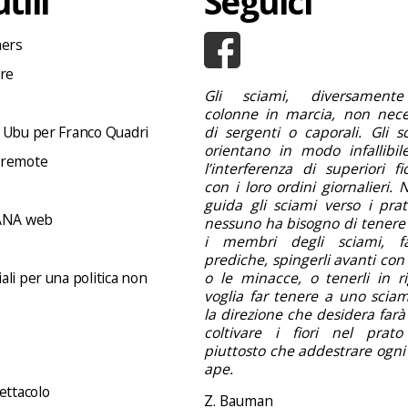
tili
Seguici
hers
ore
Gli sciami, diversamente
colonne in marcia, non nece
 Ubu per Franco Quadri
di sergenti o caporali. Gli s
orientano in modo infallibil
 remote
l’interferenza di superiori f
con i loro ordini giornalieri.
guida gli sciami verso i prati 
NA web
nessuno ha bisogno di tenere 
i membri degli sciami, f
prediche, spingerli avanti con 
li per una politica non
o le minacce, o tenerli in ri
voglia far tenere a uno sciam
la direzione che desidera far
coltivare i fiori nel prato
piuttosto che addestrare ogni
ape.
ettacolo
Z. Bauman