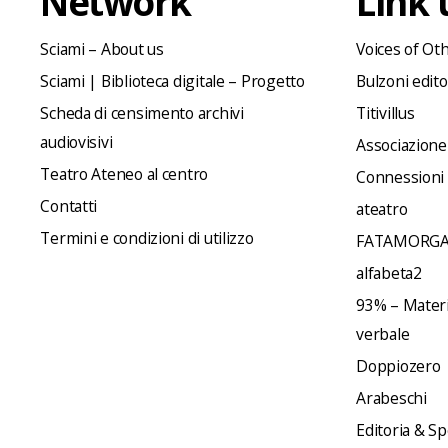
Network
Link u
Sciami – About us
Voices of Ot
Sciami | Biblioteca digitale – Progetto
Bulzoni edit
Scheda di censimento archivi
Titivillus
audiovisivi
Associazione
Teatro Ateneo al centro
Connessioni
Contatti
ateatro
Termini e condizioni di utilizzo
FATAMORGA
alfabeta2
93% – Materia
verbale
Doppiozero
Arabeschi
Editoria & Sp