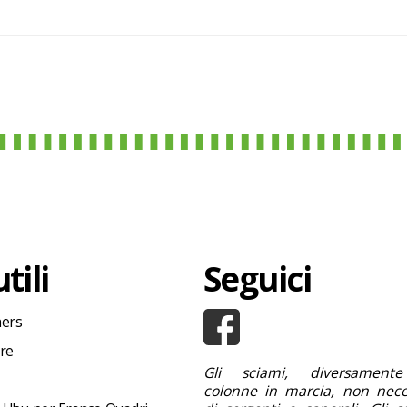
tili
Seguici
hers
ore
Gli sciami, diversamente
colonne in marcia, non nece