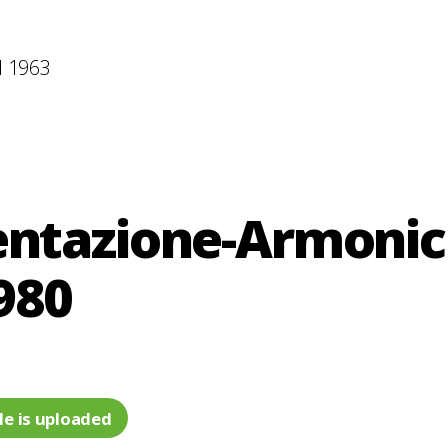
l 1963
entazione-Armonic
980
le is uploaded