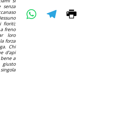
ciami si
e senza
iccanaso
 Nessuno
fioriti;
a freno
ar loro
la forza
ga. Chi
e d’api
à bene a
 giusto
 singola