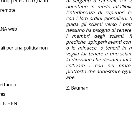
 Ubu per Franco Quadri
di sergenti o caporali. Gli s
orientano in modo infallibil
 remote
l’interferenza di superiori f
con i loro ordini giornalieri.
guida gli sciami verso i prati 
NA web
nessuno ha bisogno di tenere 
i membri degli sciami, f
prediche, spingerli avanti con 
li per una politica non
o le minacce, o tenerli in ri
voglia far tenere a uno sciam
la direzione che desidera far
coltivare i fiori nel prato
piuttosto che addestrare ogni
ape.
ettacolo
Z. Bauman
ves
KITCHEN