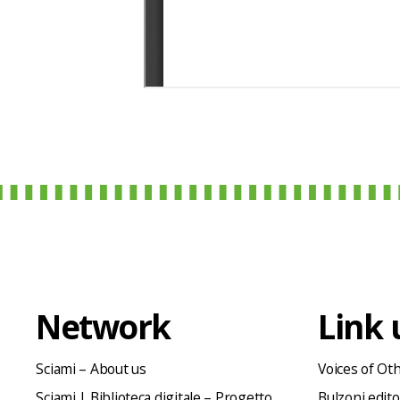
Network
Link u
Sciami – About us
Voices of Ot
Sciami | Biblioteca digitale – Progetto
Bulzoni edit