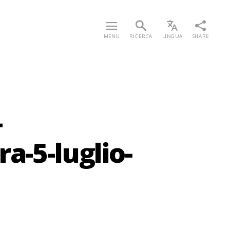
MENU
RICERCA
LINGUA
SHARE
-
a-5-luglio-