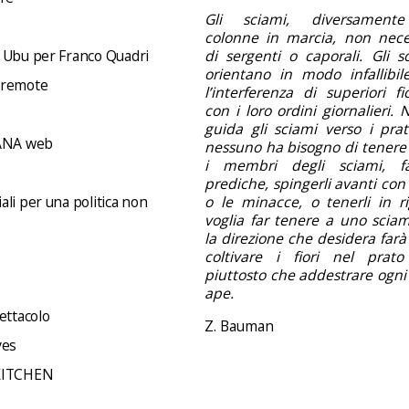
Gli sciami, diversamente
colonne in marcia, non nece
 Ubu per Franco Quadri
di sergenti o caporali. Gli s
orientano in modo infallibil
 remote
l’interferenza di superiori f
con i loro ordini giornalieri.
guida gli sciami verso i prati 
NA web
nessuno ha bisogno di tenere 
i membri degli sciami, f
prediche, spingerli avanti con 
li per una politica non
o le minacce, o tenerli in ri
voglia far tenere a uno sciam
la direzione che desidera far
coltivare i fiori nel prato
piuttosto che addestrare ogni
ape.
ettacolo
Z. Bauman
ves
KITCHEN