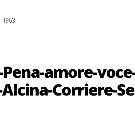
l 1963
-Pena-amore-voce
lcina-Corriere-Ser