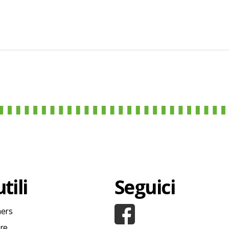
tili
Seguici
hers
ore