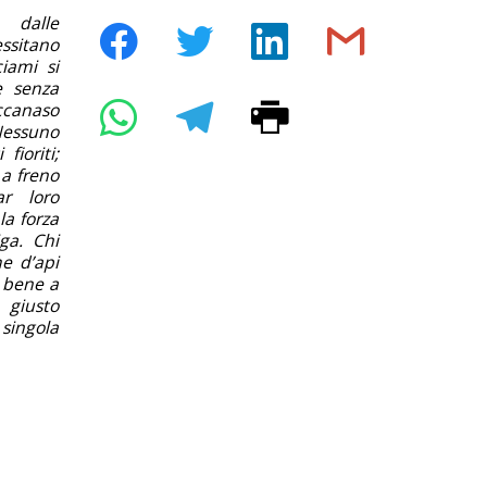
 dalle
ssitano
ciami si
e senza
iccanaso
 Nessuno
fioriti;
a freno
ar loro
la forza
ga. Chi
e d’api
à bene a
 giusto
 singola