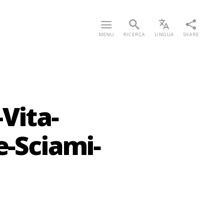
MENU
RICERCA
LINGUA
SHARE
-Vita-
e-Sciami-