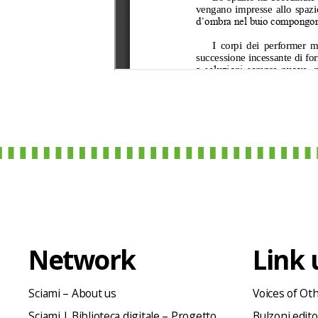
Network
Link u
Sciami – About us
Voices of Ot
Sciami | Biblioteca digitale – Progetto
Bulzoni edit