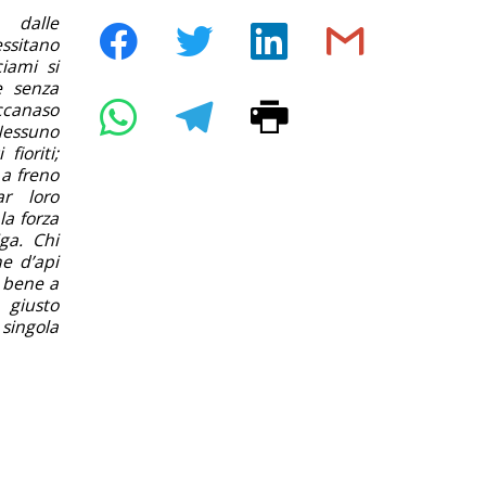
 dalle
ssitano
ciami si
e senza
iccanaso
 Nessuno
fioriti;
a freno
ar loro
la forza
ga. Chi
e d’api
à bene a
 giusto
 singola