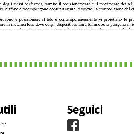
tili
Seguici
hers
ore