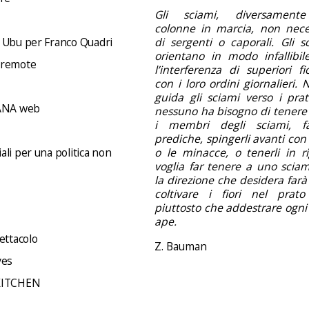
Gli sciami, diversamente
colonne in marcia, non nece
 Ubu per Franco Quadri
di sergenti o caporali. Gli s
orientano in modo infallibil
 remote
l’interferenza di superiori f
con i loro ordini giornalieri.
guida gli sciami verso i prati 
NA web
nessuno ha bisogno di tenere 
i membri degli sciami, f
prediche, spingerli avanti con 
li per una politica non
o le minacce, o tenerli in ri
voglia far tenere a uno sciam
la direzione che desidera far
coltivare i fiori nel prato
piuttosto che addestrare ogni
ape.
ettacolo
Z. Bauman
ves
KITCHEN